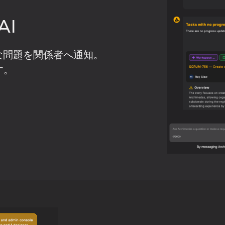
I
な問題を関係者へ通知。
す。