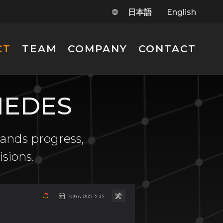
日本語
English
CT
TEAM
COMPANY
CONTACT
IMEDES
ands progress,
sions.