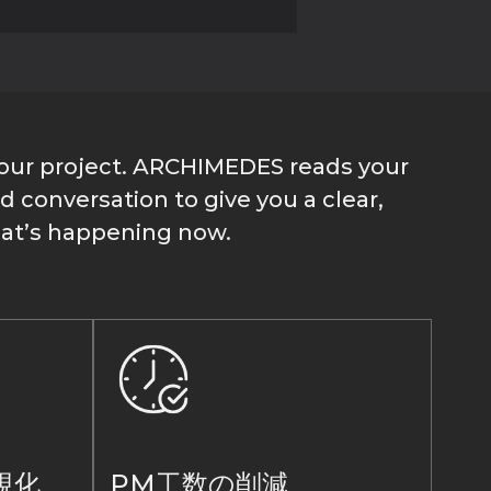
our project. ARCHIMEDES reads your
 conversation to give you a clear,
hat’s happening now.
視化
PM工数の削減