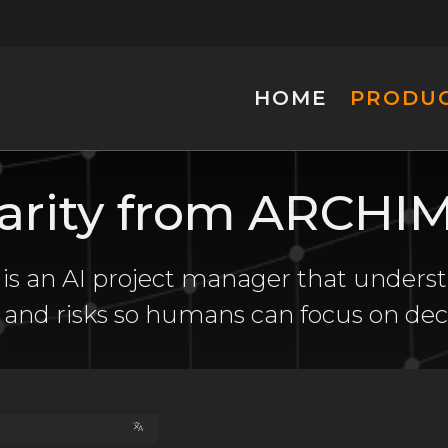
HOME
PRODU
larity from ARCH
 an AI project manager that underst
, and risks so humans can focus on deci